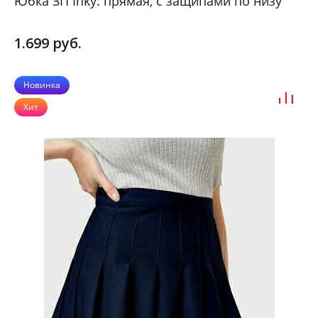
Юбка ЗП Inky: прямая, с защипами по низу
1.699 руб.
Новинка
Хит