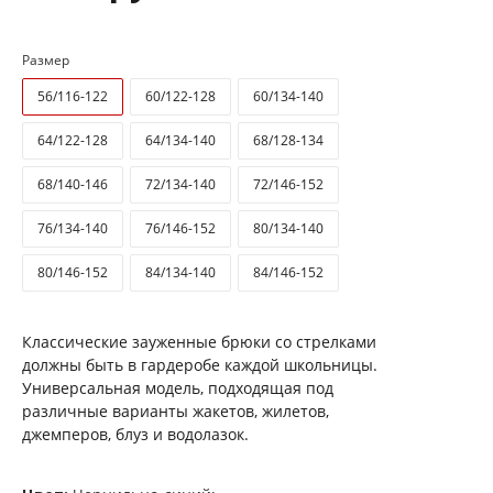
Размер
56/116-122
60/122-128
60/134-140
64/122-128
64/134-140
68/128-134
68/140-146
72/134-140
72/146-152
76/134-140
76/146-152
80/134-140
80/146-152
84/134-140
84/146-152
Классические зауженные брюки со стрелками
должны быть в гардеробе каждой школьницы.
Универсальная модель, подходящая под
различные варианты жакетов, жилетов,
джемперов, блуз и водолазок.